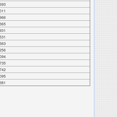
693
011
966
365
931
531
363
256
094
735
742
095
381