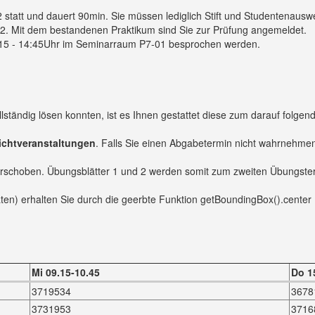
 statt und dauert 90min. Sie müssen lediglich Stift und Studentenauswei
l 2. Mit dem bestandenen Praktikum sind Sie zur Prüfung angemeldet.
15 - 14:45Uhr im Seminarraum P7-01 besprochen werden.
ständig lösen konnten, ist es Ihnen gestattet diese zum darauf folge
lichtveranstaltungen
. Falls Sie einen Abgabetermin nicht wahrnehmen 
rschoben. Übungsblätter 1 und 2 werden somit zum zweiten Übungster
naten) erhalten Sie durch die geerbte Funktion getBoundingBox().center
Mi 09.15-10.45
Do 1
3719534
3678
3731953
3716