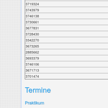
3719324
3743979
3746138
3730661
3677831
3728430
3342270
3673265
2885662
3693379
3746106
3671713
3701474
Termine
Praktikum