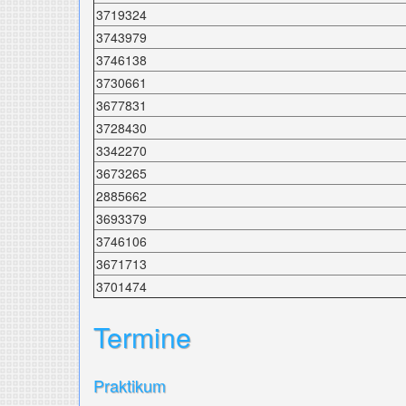
3719324
3743979
3746138
3730661
3677831
3728430
3342270
3673265
2885662
3693379
3746106
3671713
3701474
Termine
Praktikum