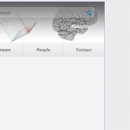
earch form
Deutsch
tware
People
Contact