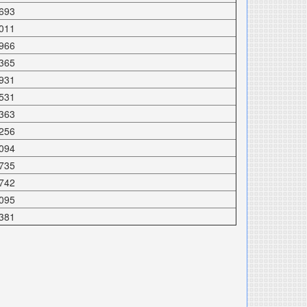
693
011
966
365
931
531
363
256
094
735
742
095
381