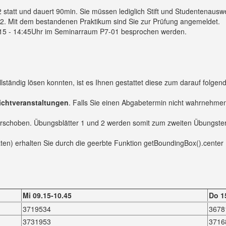
 statt und dauert 90min. Sie müssen lediglich Stift und Studentenauswei
l 2. Mit dem bestandenen Praktikum sind Sie zur Prüfung angemeldet.
15 - 14:45Uhr im Seminarraum P7-01 besprochen werden.
ständig lösen konnten, ist es Ihnen gestattet diese zum darauf folge
lichtveranstaltungen
. Falls Sie einen Abgabetermin nicht wahrnehmen 
rschoben. Übungsblätter 1 und 2 werden somit zum zweiten Übungster
naten) erhalten Sie durch die geerbte Funktion getBoundingBox().center
Mi 09.15-10.45
Do 1
3719534
3678
3731953
3716