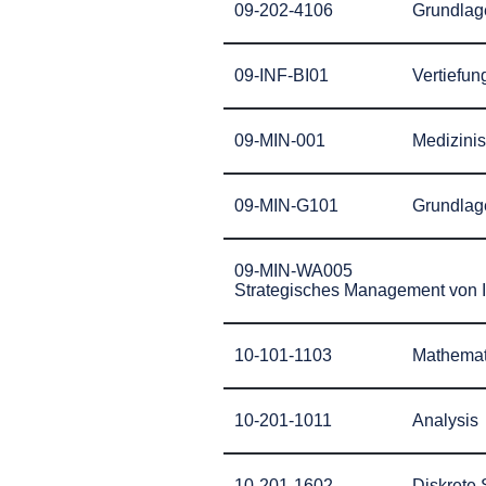
09-202-4106
Grundlag
09-INF-BI01
Vertiefun
09-MIN-001
Medizini
09-MIN-G101
Grundlage
09-MIN-WA005
Strategisches Management von I
10-101-1103
Mathemati
10-201-1011
Analysis
10-201-1602
Diskrete 