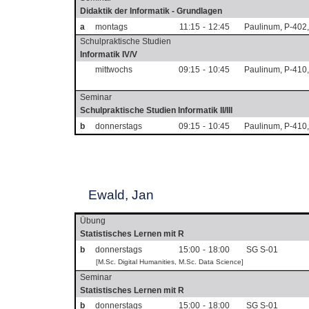
Didaktik der Informatik - Grundlagen
a
montags
11:15
-
12:45
Paulinum, P-402
Schulpraktische Studien
Informatik IV/V
mittwochs
09:15
-
10:45
Paulinum, P-410
Seminar
Schulpraktische Studien Informatik II/III
b
donnerstags
09:15
-
10:45
Paulinum, P-410
Ewald, Jan
Übung
Statistisches Lernen mit R
b
donnerstags
15:00
-
18:00
SG S-01
[M.Sc. Digital Humanities, M.Sc. Data Science]
Seminar
Statistisches Lernen mit R
b
donnerstags
15:00
-
18:00
SG S-01