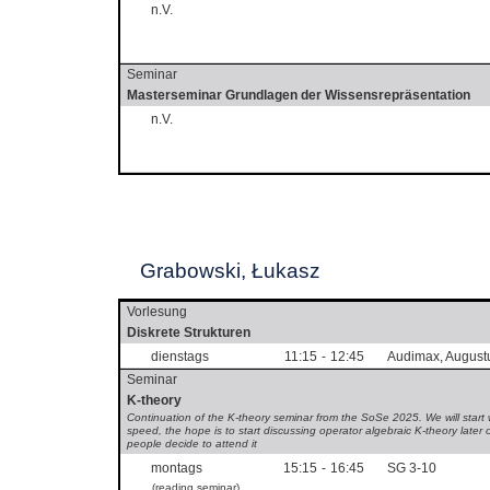
n.V.
Seminar
Masterseminar Grundlagen der Wissensrepräsentation
n.V.
Grabowski, Łukasz
Vorlesung
Diskrete Strukturen
dienstags
11:15
-
12:45
Audimax, August
Seminar
K-theory
Continuation of the K-theory seminar from the SoSe 2025. We will start 
speed, the hope is to start discussing operator algebraic K-theory later
people decide to attend it
montags
15:15
-
16:45
SG 3-10
(reading seminar)