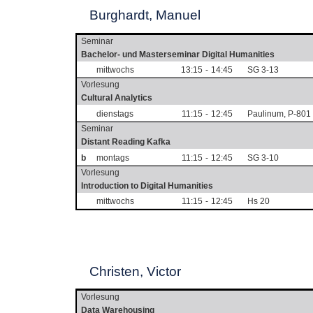
Burghardt, Manuel
Seminar
Bachelor- und Masterseminar Digital Humanities
mittwochs
13:15
-
14:45
SG 3-13
Vorlesung
Cultural Analytics
dienstags
11:15
-
12:45
Paulinum, P-801
Seminar
Distant Reading Kafka
b
montags
11:15
-
12:45
SG 3-10
Vorlesung
Introduction to Digital Humanities
mittwochs
11:15
-
12:45
Hs 20
Christen, Victor
Vorlesung
Data Warehousing