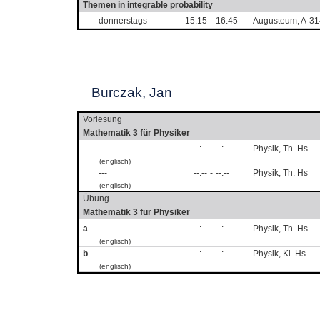
Themen in integrable probability
donnerstags
15:15
-
16:45
Augusteum, A-31
Burczak, Jan
Vorlesung
Mathematik 3 für Physiker
---
--:--
-
--:--
Physik, Th. Hs
(englisch)
---
--:--
-
--:--
Physik, Th. Hs
(englisch)
Übung
Mathematik 3 für Physiker
a
---
--:--
-
--:--
Physik, Th. Hs
(englisch)
b
---
--:--
-
--:--
Physik, Kl. Hs
(englisch)