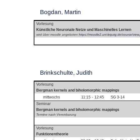
Bogdan, Martin
Vorlesung
Künstliche Neuronale Netze und Maschinelles Lernen
wird über moodle angeboten
https://moodle2.uni-leipzig.de/course/vi
Brinkschulte, Judith
Vorlesung
Bergman kernels and biholomorphic mappings
mittwochs
11:15
-
12:45
SG 3-14
Seminar
Bergman kernels and biholomorphic mappings
Termine nach Vereinbarung
Vorlesung
Funktionentheorie