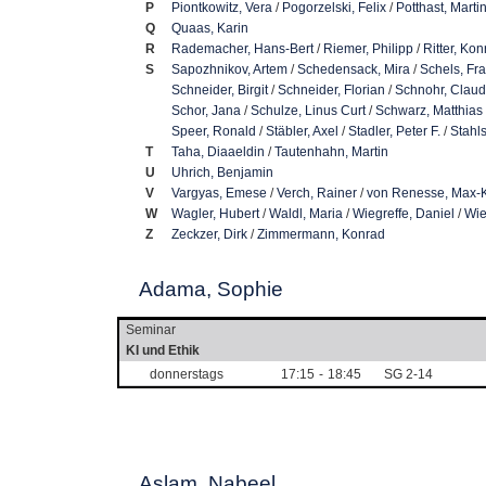
P
Piontkowitz, Vera
/
Pogorzelski, Felix
/
Potthast, Marti
Q
Quaas, Karin
R
Rademacher, Hans-Bert
/
Riemer, Philipp
/
Ritter, Ko
S
Sapozhnikov, Artem
/
Schedensack, Mira
/
Schels, Fr
Schneider, Birgit
/
Schneider, Florian
/
Schnohr, Claud
Schor, Jana
/
Schulze, Linus Curt
/
Schwarz, Matthias
Speer, Ronald
/
Stäbler, Axel
/
Stadler, Peter F.
/
Stahl
T
Taha, Diaaeldin
/
Tautenhahn, Martin
U
Uhrich, Benjamin
V
Vargyas, Emese
/
Verch, Rainer
/
von Renesse, Max-K
W
Wagler, Hubert
/
Waldl, Maria
/
Wiegreffe, Daniel
/
Wie
Z
Zeckzer, Dirk
/
Zimmermann, Konrad
Adama, Sophie
Seminar
KI und Ethik
donnerstags
17:15
-
18:45
SG 2-14
Aslam, Nabeel