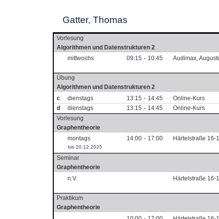
Gatter, Thomas
Vorlesung
Algorithmen und Datenstrukturen 2
mittwochs
09:15
-
10:45
Audimax, August
Übung
Algorithmen und Datenstrukturen 2
c
dienstags
13:15
-
14:45
Online-Kurs
d
dienstags
13:15
-
14:45
Online-Kurs
Vorlesung
Graphentheorie
montags
14:00
-
17:00
Härtelstraße 16-1
bis 20.12.2025
Seminar
Graphentheorie
n.V.
Härtelstraße 16-1
Praktikum
Graphentheorie
10:00
-
17:00
Härtelstraße 16-