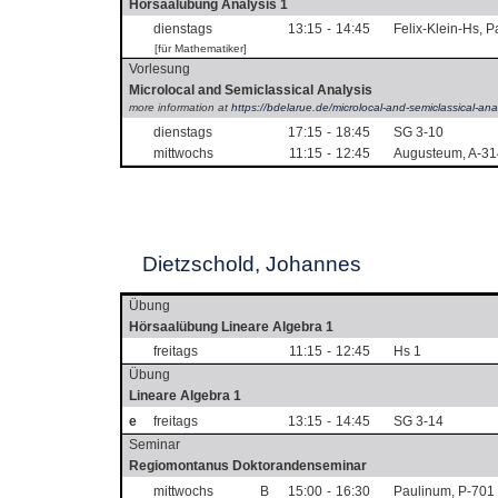
Hörsaalübung Analysis 1
dienstags
13:15
-
14:45
Felix-Klein-Hs, 
[für Mathematiker]
Vorlesung
Microlocal and Semiclassical Analysis
more information at
https://bdelarue.de/microlocal-and-semiclassical-anal
dienstags
17:15
-
18:45
SG 3-10
mittwochs
11:15
-
12:45
Augusteum, A-31
Dietzschold, Johannes
Übung
Hörsaalübung Lineare Algebra 1
freitags
11:15
-
12:45
Hs 1
Übung
Lineare Algebra 1
e
freitags
13:15
-
14:45
SG 3-14
Seminar
Regiomontanus Doktorandenseminar
mittwochs
B
15:00
-
16:30
Paulinum, P-701