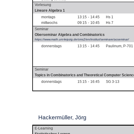
Vorlesung
Lineare Algebra 1
montags
13:15
-
14:45
Hs 1
mittwochs
09:15
-
10:45
Hs 7
Seminar
Oberseminar Algebra and Combinatorics
https://www.math.uni-leipzig.de/cms2/en/institut/seminare/acseminar/
donnerstags
13:15
-
14:45
Paulinum, P-701
Seminar
Topics in Combinatorics and Theoretical Computer Scienc
donnerstags
15:15
-
16:45
SG 3-13
Hackermüller, Jörg
E-Learning