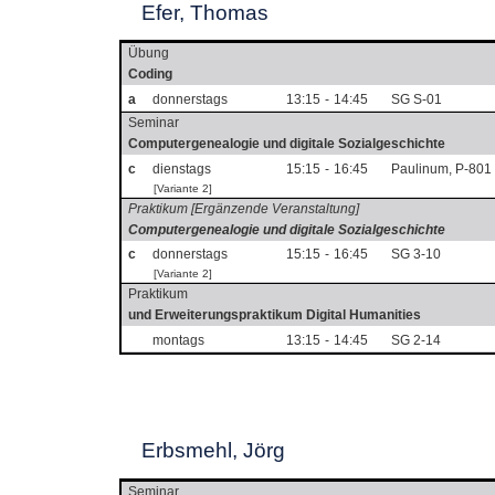
Efer, Thomas
Übung
Coding
a
donnerstags
13:15
-
14:45
SG S-01
Seminar
Computergenealogie und digitale Sozialgeschichte
c
dienstags
15:15
-
16:45
Paulinum, P-801
[Variante 2]
Praktikum [Ergänzende Veranstaltung]
Computergenealogie und digitale Sozialgeschichte
c
donnerstags
15:15
-
16:45
SG 3-10
[Variante 2]
Praktikum
und Erweiterungspraktikum Digital Humanities
montags
13:15
-
14:45
SG 2-14
Erbsmehl, Jörg
Seminar