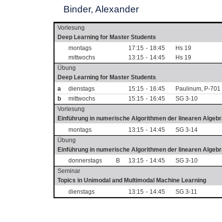
Binder, Alexander
Vorlesung
Deep Learning for Master Students
montags
17:15
-
18:45
Hs 19
mittwochs
13:15
-
14:45
Hs 19
Übung
Deep Learning for Master Students
a
dienstags
15:15
-
16:45
Paulinum, P-701
b
mittwochs
15:15
-
16:45
SG 3-10
Vorlesung
Einführung in numerische Algorithmen der linearen Algeb
montags
13:15
-
14:45
SG 3-14
Übung
Einführung in numerische Algorithmen der linearen Algeb
donnerstags
B
13:15
-
14:45
SG 3-10
Seminar
Topics in Unimodal and Multimodal Machine Learning
dienstags
13:15
-
14:45
SG 3-11