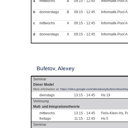
a
mittwochs
B
09:15
-
12:45
Informatik-Pool 
b
donnerstags
B
09:15
-
12:45
Informatik-Pool 
c
mittwochs
A
09:15
-
12:45
Informatik-Pool 
d
donnerstags
A
09:15
-
12:45
Informatik-Pool 
Bufetov, Alexey
Seminar
Dimer Model
More information at:
https://sites.google.com/site/alexeybufetov/teach
dienstags
13:15
-
14:45
Hs 19
Vorlesung
Maß- und Integrationstheorie
mittwochs
13:15
-
14:45
Felix-Klein-Hs, 
freitags
11:15
-
12:45
Hs 5
Seminar