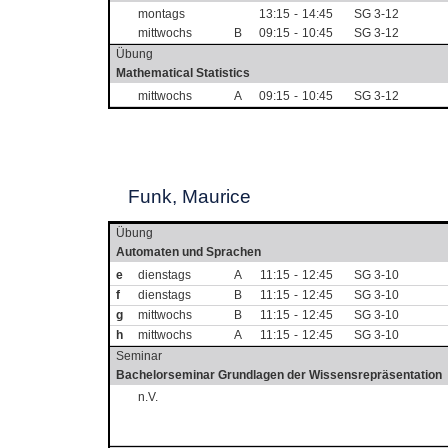
montags
13:15
-
14:45
SG 3-12
mittwochs
B
09:15
-
10:45
SG 3-12
Übung
Mathematical Statistics
mittwochs
A
09:15
-
10:45
SG 3-12
Funk, Maurice
Übung
Automaten und Sprachen
e
dienstags
A
11:15
-
12:45
SG 3-10
f
dienstags
B
11:15
-
12:45
SG 3-10
g
mittwochs
B
11:15
-
12:45
SG 3-10
h
mittwochs
A
11:15
-
12:45
SG 3-10
Seminar
Bachelorseminar Grundlagen der Wissensrepräsentation
n.V.