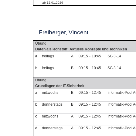
ab 12.01.2026
Freiberger, Vincent
Übung
Daten als Rohstoff: Aktuelle Konzepte und Techniken
a
freitags
A
09:15
-
10:45
SG 3-14
b
freitags
B
09:15
-
10:45
SG 3-14
Übung
Grundlagen der IT-Sicherheit
a
mittwochs
B
09:15
-
12:45
Informatik-Pool 
b
donnerstags
B
09:15
-
12:45
Informatik-Pool 
c
mittwochs
A
09:15
-
12:45
Informatik-Pool 
d
donnerstags
A
09:15
-
12:45
Informatik-Pool 