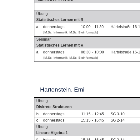
Statistisches Lernen
Übung
Statistisches Lernen mit R
a
donnerstags
10:00
-
11:30
Härtelstraße 16-
[M.Sc. Informatik, M.Sc. Bioinformatik]
Seminar
Statistisches Lernen mit R
a
donnerstags
08:30
-
10:00
Härtelstraße 16-
[M.Sc. Informatik, M.Sc. Bioinformatik]
Hartenstein, Emil
Übung
Diskrete Strukturen
b
donnerstags
11:15
-
12:45
SG 3-10
c
donnerstags
15:15
-
16:45
SG 2-14
Übung
Lineare Algebra 1
f
freitags
15:15
-
16:45
SG 3-14