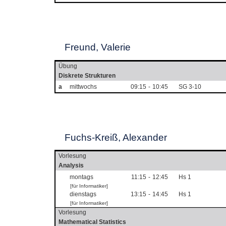
Freund, Valerie
Übung
Diskrete Strukturen
a
mittwochs
09:15
-
10:45
SG 3-10
Fuchs-Kreiß, Alexander
Vorlesung
Analysis
montags
11:15
-
12:45
Hs 1
[für Informatiker]
dienstags
13:15
-
14:45
Hs 1
[für Informatiker]
Vorlesung
Mathematical Statistics