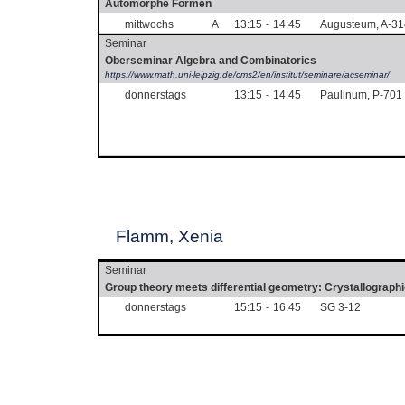
Automorphe Formen
mittwochs
A
13:15
-
14:45
Augusteum, A-31
Seminar
Oberseminar Algebra and Combinatorics
https://www.math.uni-leipzig.de/cms2/en/institut/seminare/acseminar/
donnerstags
13:15
-
14:45
Paulinum, P-701
Flamm, Xenia
Seminar
Group theory meets differential geometry: Crystallographi
donnerstags
15:15
-
16:45
SG 3-12