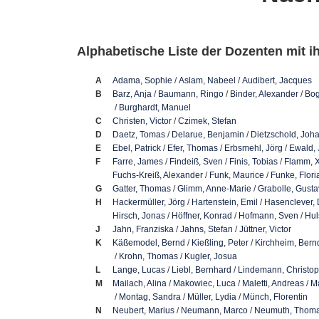
Alphabetische Liste der Dozenten mit i
A
Adama, Sophie
/
Aslam, Nabeel
/
Audibert, Jacques
B
Barz, Anja
/
Baumann, Ringo
/
Binder, Alexander
/
Bog
/
Burghardt, Manuel
C
Christen, Victor
/
Czimek, Stefan
D
Daetz, Tomas
/
Delarue, Benjamin
/
Dietzschold, Joh
E
Ebel, Patrick
/
Efer, Thomas
/
Erbsmehl, Jörg
/
Ewald,
F
Farre, James
/
Findeiß, Sven
/
Finis, Tobias
/
Flamm, 
Fuchs-Kreiß, Alexander
/
Funk, Maurice
/
Funke, Flori
G
Gatter, Thomas
/
Glimm, Anne-Marie
/
Grabolle, Gusta
H
Hackermüller, Jörg
/
Hartenstein, Emil
/
Hasenclever, 
Hirsch, Jonas
/
Höffner, Konrad
/
Hofmann, Sven
/
Hul
J
Jahn, Franziska
/
Jahns, Stefan
/
Jüttner, Victor
K
Käßemodel, Bernd
/
Kießling, Peter
/
Kirchheim, Bern
/
Krohn, Thomas
/
Kugler, Josua
L
Lange, Lucas
/
Liebl, Bernhard
/
Lindemann, Christo
M
Mailach, Alina
/
Makowiec, Luca
/
Maletti, Andreas
/
Ma
/
Montag, Sandra
/
Müller, Lydia
/
Münch, Florentin
N
Neubert, Marius
/
Neumann, Marco
/
Neumuth, Thom