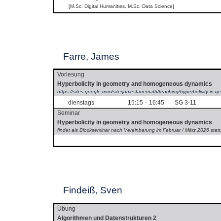
[M.Sc. Digital Humanities, M.Sc. Data Science]
Farre, James
Vorlesung
Hyperbolicity in geometry and homogeneous dynamics
https://sites.google.com/site/jamesfarremath/teaching/hyperbolicity-i
dienstags
15:15
-
16:45
SG 3-11
Seminar
Hyperbolicity in geometry and homogeneous dynamics
findet als Blockseminar nach Vereinbarung im Februar / März 2026 statt
Findeiß, Sven
Übung
Algorithmen und Datenstrukturen 2