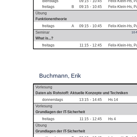
dienstags
09:15
-
10:45
Felix-Klein-Hs, 
freitags
B
09:15
-
10:45
Felix-Klein-Hs, 
Übung
Funktionentheorie
freitags
A
09:15
-
10:45
Felix-Klein-Hs, 
Seminar
10
What is...?
freitags
11:15
-
12:45
Felix-Klein-Hs, 
Buchmann, Erik
Vorlesung
Daten als Rohstoff: Aktuelle Konzepte und Techniken
donnerstags
13:15
-
14:45
Hs 14
Vorlesung
Grundlagen der IT-Sicherheit
freitags
11:15
-
12:45
Hs 4
Übung
Grundlagen der IT-Sicherheit