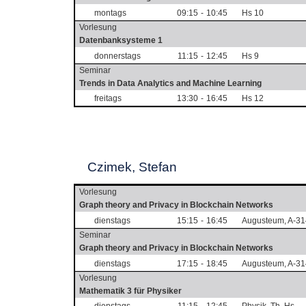
montags
09:15
-
10:45
Hs 10
Vorlesung
Datenbanksysteme 1
donnerstags
11:15
-
12:45
Hs 9
Seminar
Trends in Data Analytics and Machine Learning
freitags
13:30
-
16:45
Hs 12
Czimek, Stefan
Vorlesung
Graph theory and Privacy in Blockchain Networks
dienstags
15:15
-
16:45
Augusteum, A-31
Seminar
Graph theory and Privacy in Blockchain Networks
dienstags
17:15
-
18:45
Augusteum, A-31
Vorlesung
Mathematik 3 für Physiker