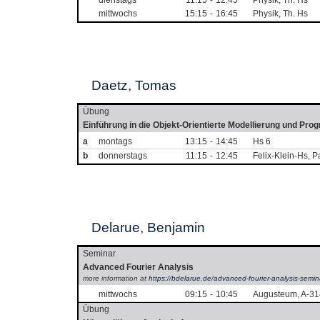
dienstags
11:15
-
12:45
Physik, Th. Hs
mittwochs
15:15
-
16:45
Physik, Th. Hs
Daetz, Tomas
Übung
Einführung in die Objekt-Orientierte Modellierung und Pr
a
montags
13:15
-
14:45
Hs 6
b
donnerstags
11:15
-
12:45
Felix-Klein-Hs, 
Delarue, Benjamin
Seminar
Advanced Fourier Analysis
more information at
https://bdelarue.de/advanced-fourier-analysis-semin
mittwochs
09:15
-
10:45
Augusteum, A-31
Übung