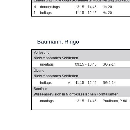
Einführung in die Objekt-Orientierte Modellierung und Pr
d
donnerstags
13:15
-
14:45
Hs 20
f
freitags
11:15
-
12:45
Hs 20
Baumann, Ringo
Vorlesung
Nichtmonotones Schließen
montags
09:15
-
10:45
SG 2-14
Übung
Nichtmonotones Schließen
freitags
A
11:15
-
12:45
SG 2-14
Seminar
Wissensrevision in Nicht-klassischen Formalismen
montags
13:15
-
14:45
Paulinum, P-801