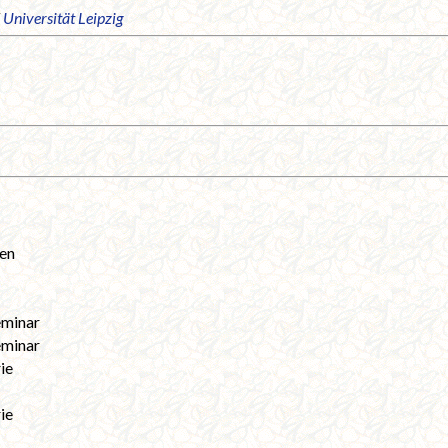
/
Universität Leipzig
ren
eminar
eminar
ie
ie